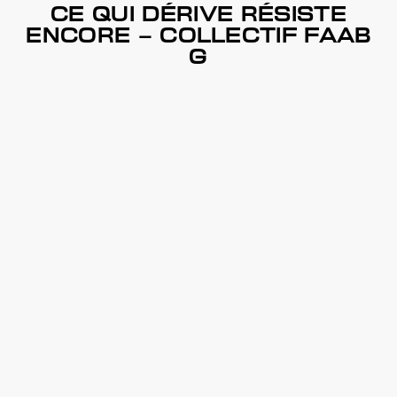
CE QUI DÉRIVE RÉSISTE
ENCORE – COLLECTIF FAAB
G
Centre d’Art Contemporain Genève
Rue de Chantepoulet 1-3
1201 Genève
Opening times
Wednesday to Sunday (1 pm—6 pm)
T +41 22 329 18 42 /
info@centre.ch