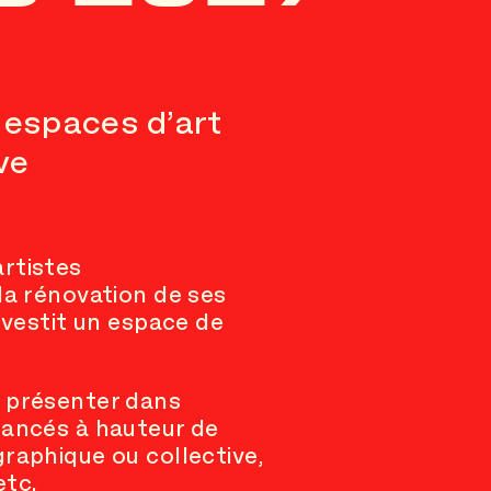
 espaces d’art
ve
rtistes
la rénovation de ses
nvestit un espace de
t présenter dans
nancés à hauteur de
raphique ou collective,
etc.